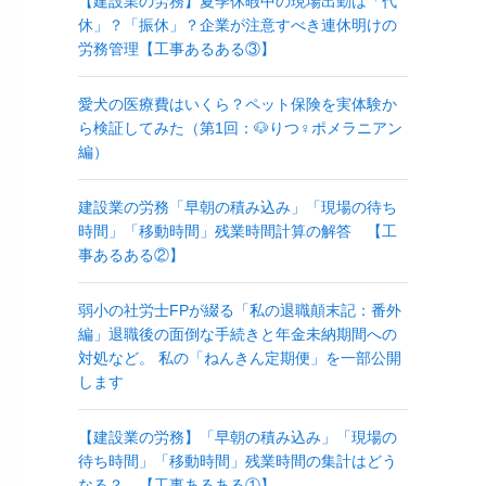
【建設業の労務】夏季休暇中の現場出勤は「代
休」？「振休」？企業が注意すべき連休明けの
労務管理【工事あるある③】
愛犬の医療費はいくら？ペット保険を実体験か
ら検証してみた（第1回：🐶りつ♀ポメラニアン
編）
建設業の労務「早朝の積み込み」「現場の待ち
時間」「移動時間」残業時間計算の解答 【工
事あるある②】
弱小の社労士FPが綴る「私の退職顛末記：番外
編」退職後の面倒な手続きと年金未納期間への
対処など。 私の「ねんきん定期便」を一部公開
します
【建設業の労務】「早朝の積み込み」「現場の
待ち時間」「移動時間」残業時間の集計はどう
なる？ 【工事あるある①】