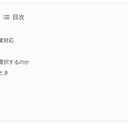
目次
業対応
選択するのか
とき