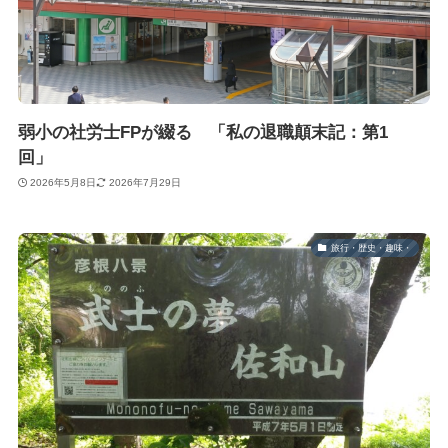
弱小の社労士FPが綴る 「私の退職顛末記：第1
回」
2026年5月8日
2026年7月29日
旅行・歴史・趣味・